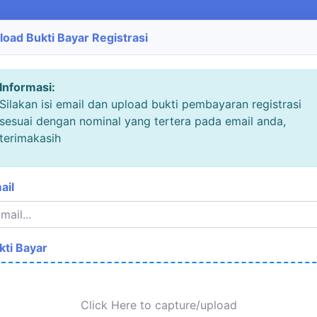
load Bukti Bayar Registrasi
Informasi:
Silakan isi email dan upload bukti pembayaran registrasi
sesuai dengan nominal yang tertera pada email anda,
terimakasih
ail
kti Bayar
Click Here to capture/upload